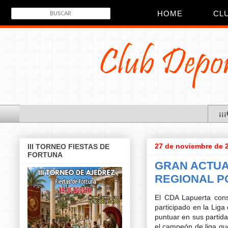
HOME
CL
¡¡
27 de noviembre de 
III TORNEO FIESTAS DE
FORTUNA
GRAN ACTUA
REGIONAL P
El CDA Lapuerta cons
participado en la Liga
puntuar en sus partid
el campeón de liga q