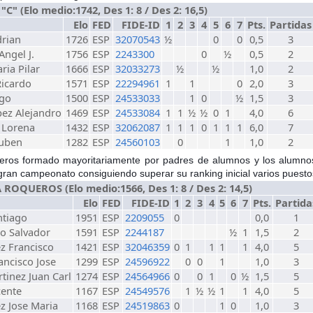
C" (Elo medio:1742, Des 1: 8 / Des 2: 16,5)
Elo
FED
FIDE-ID
1
2
3
4
5
6
7
Pts.
Partidas
drian
1726
ESP
32070543
½
0
0
0,5
3
ngel J.
1756
ESP
2243300
0
½
0,5
2
ria Pilar
1666
ESP
32033273
½
½
1,0
2
Ricardo
1571
ESP
22294961
1
1
0
2,0
3
ugo
1500
ESP
24533033
1
0
½
1,5
3
ez Alejandro
1469
ESP
24533084
1
1
½
½
0
1
4,0
6
 Lorena
1432
ESP
32062087
1
1
1
0
1
1
1
6,0
7
Ruben
1282
ESP
24560103
0
1
1,0
2
keros formado mayoritariamente por padres de alumnos y los alumno
gran campeonato consiguiendo superar su ranking inicial varios puesto
ROQUEROS (Elo medio:1566, Des 1: 8 / Des 2: 14,5)
Elo
FED
FIDE-ID
1
2
3
4
5
6
7
Pts.
Partida
ntiago
1951
ESP
2209055
0
0,0
1
jo Salvador
1591
ESP
2244187
½
1
1,5
2
z Francisco
1421
ESP
32046359
0
1
1
1
1
4,0
5
ancisco Jose
1299
ESP
24596922
0
0
1
1,0
3
inez Juan Carl
1274
ESP
24564966
0
0
1
0
½
1,5
5
cente
1167
ESP
24549576
1
½
½
1
1
4,0
5
z Jose Maria
1168
ESP
24519863
0
1
0
1,0
3