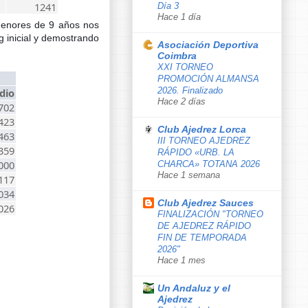
1241
Día 3
Hace 1 día
 menores de 9 años nos
g inicial y demostrando
Asociación Deportiva
Coimbra
XXI TORNEO
PROMOCIÓN ALMANSA
2026. Finalizado
dio
Hace 2 días
702
423
Club Ajedrez Lorca
463
III TORNEO AJEDREZ
359
RÁPIDO «URB. LA
000
CHARCA» TOTANA 2026
Hace 1 semana
117
034
Club Ajedrez Sauces
026
FINALIZACIÓN "TORNEO
DE AJEDREZ RÁPIDO
FIN DE TEMPORADA
2026"
Hace 1 mes
Un Andaluz y el
Ajedrez