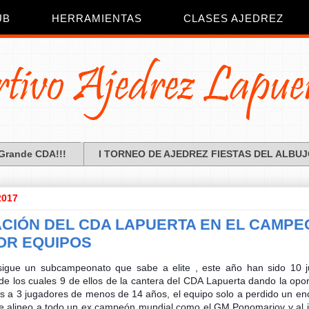
UB
HERRAMIENTAS
CLASES AJEDREZ
¡Grande CDA!!!
I TORNEO DE AJEDREZ FIESTAS DEL ALBU
2017
CIÓN DEL CDA LAPUERTA EN EL CAMP
OR EQUIPOS
igue un subcampeonato que sabe a elite , este año han sido 10 
 de los cuales 9 de ellos de la cantera del CDA Lapuerta dando la opor
as a 3 jugadores de menos de 14 años, el equipo solo a perdido un enc
ue alineo a todo un ex campeón mundial como el GM Ponomar
iov y al