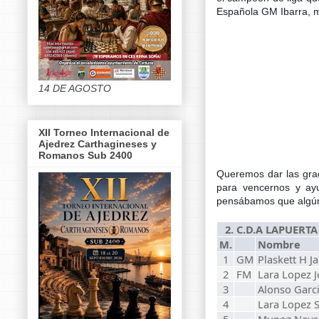
Española GM Ibarra, me
14 DE AGOSTO
XII Torneo Internacional de
Ajedrez Carthagineses y
Romanos Sub 2400
Queremos dar las grac
para vencernos y ayu
pensábamos que algún 
2. C.D.A LAPUERTA "
M.
Nombre
1
GM
Plaskett H J
2
FM
Lara Lopez J
3
Alonso Garc
4
Lara Lopez 
5
Munoz Navar