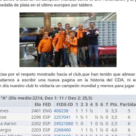
dalla de plata en el ultimo europeo por tablero.
ias por el respeto mostrado hacia el club,que han tenido que alinear
darnos a escribir una nueva pagina en la historia del CDA, ni 
día nuestro club lo visitaría un campeón mundial y menos para jugar 
A" (Elo medio:2214, Des 1: 11 / Des 2: 25,5)
Elo
FED
FIDE-ID
1
2
3
4
5
6
7
Pts.
Partida
ames
2461
ENG
400238
1
1
1
½
0
3,5
5
ose
2296
ESP
2257041
1
½
1
½
½
0
3,5
6
ia Aaron
2202
ESP
24521060
1
0
1
0
½
0
2,5
6
Sergio
2203
ESP
2268400
1
1
½
1
½
0
4,0
6
ro Alberto
2098
ESP
2253160
1
0
1
½
1
½
0
4,0
7