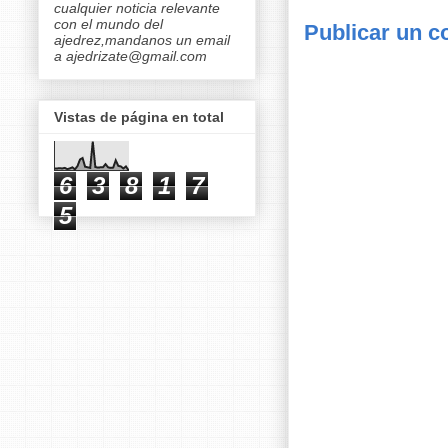
cualquier noticia relevante
con el mundo del
Publicar un c
ajedrez,mandanos un email
a ajedrizate@gmail.com
Vistas de página en total
6
3
8
1
7
5