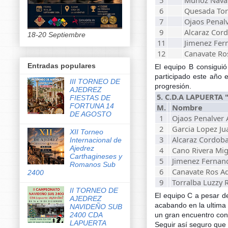
6
Quesada Tor
7
Ojaos Penalv
9
Alcaraz Cor
18-20 Septiembre
11
Jimenez Fer
12
Canavate Ro
Entradas populares
El equipo B consiguió
participado este año 
III TORNEO DE
progresión.
AJEDREZ
5. C.D.A LAPUERTA "B
FIESTAS DE
FORTUNA 14
M.
Nombre
DE AGOSTO
1
Ojaos Penalver 
2
Garcia Lopez Ju
XII Torneo
3
Alcaraz Cordoba
Internacional de
Ajedrez
4
Cano Rivera Mig
Carthagineses y
5
Jimenez Fernan
Romanos Sub
6
Canavate Ros A
2400
9
Torralba Luzzy 
II TORNEO DE
El equipo C a pesar de
AJEDREZ
acabando en la ultima
NAVIDEÑO SUB
2400 CDA
un gran encuentro con 
LAPUERTA
Seguir así seguro que 