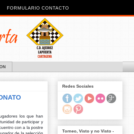
FORMULARIO CONTACTO
JON
Redes Sociales
EONATO
jugadores los que han
tunidad de participar y
uentro con a la postre
Torneo, Visto y no Visto -
 jugador de la selección