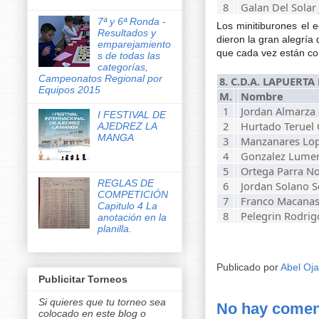
8
Galan Del Solar
7ª y 6ª Ronda -
Los minitiburones el 
Resultados y
dieron la gran alegría
emparejamiento
que cada vez están con
s de todas las
categorías,
Campeonatos Regional por
8. C.D.A. LAPUERTA 
Equipos 2015
M.
Nombre
1
Jordan Almarza 
I FESTIVAL DE
2
Hurtado Teruel
AJEDREZ LA
MANGA
3
Manzanares Lop
4
Gonzalez Lumer
5
Ortega Parra N
REGLAS DE
6
Jordan Solano S
COMPETICIÓN
7
Franco Macana
Capitulo 4 La
8
Pelegrin Rodrig
anotación en la
planilla.
Publicado por
Abel Oj
Publicitar Torneos
Si quieres que tu torneo sea
No hay comen
colocado en este blog o