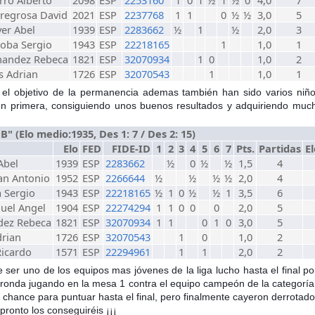
regrosa David
2021
ESP
2237768
1
1
0
½
½
3,0
5
er Abel
1939
ESP
2283662
½
1
½
2,0
3
doba Sergio
1943
ESP
22218165
1
1,0
1
nandez Rebeca
1821
ESP
32070934
1
0
1,0
2
s Adrian
1726
ESP
32070543
1
1,0
1
 el objetivo de la permanencia ademas también han sido varios niñ
en primera, consiguiendo unos buenos resultados y adquiriendo muc
" (Elo medio:1935, Des 1: 7 / Des 2: 15)
Elo
FED
FIDE-ID
1
2
3
4
5
6
7
Pts.
Partidas
E
Abel
1939
ESP
2283662
½
0
½
½
1,5
4
an Antonio
1952
ESP
2266644
½
½
½
½
2,0
4
 Sergio
1943
ESP
22218165
½
1
0
½
½
1
3,5
6
uel Angel
1904
ESP
22274294
1
1
0
0
0
2,0
5
dez Rebeca
1821
ESP
32070934
1
1
0
1
0
3,0
5
drian
1726
ESP
32070543
1
0
1,0
2
Ricardo
1571
ESP
22294961
1
1
2,0
2
 ser uno de los equipos mas jóvenes de la liga lucho hasta el final p
 ronda jugando en la mesa 1 contra el equipo campeón de la categoría
chance para puntuar hasta el final, pero finalmente cayeron derrotado
pronto los conseguiréis ¡¡¡