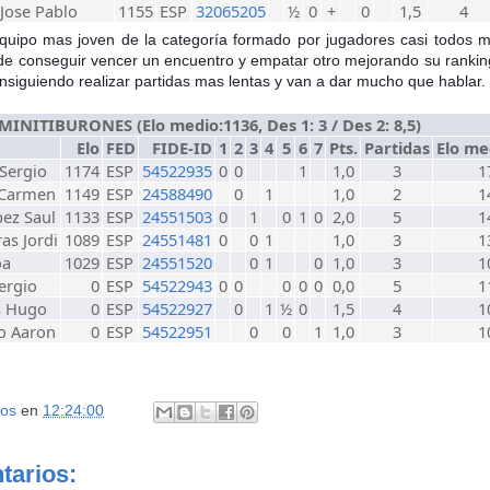
 Jose Pablo
1155
ESP
32065205
½
0
+
0
1,5
4
equipo mas joven de la categoría formado por jugadores casi todos
 de conseguir vencer un encuentro y empatar otro mejorando su rankin
siguiendo realizar partidas mas lentas y van a dar mucho que hablar.
MINITIBURONES (Elo medio:1136, Des 1: 3 / Des 2: 8,5)
Elo
FED
FIDE-ID
1
2
3
4
5
6
7
Pts.
Partidas
Elo me
Sergio
1174
ESP
54522935
0
0
1
1,0
3
1
 Carmen
1149
ESP
24588490
0
1
1,0
2
1
ez Saul
1133
ESP
24551503
0
1
0
1
0
2,0
5
1
as Jordi
1089
ESP
24551481
0
0
1
1,0
3
1
oa
1029
ESP
24551520
0
1
0
1,0
3
1
ergio
0
ESP
54522943
0
0
0
0
0
0,0
5
1
s Hugo
0
ESP
54522927
0
1
½
0
1,5
4
1
o Aaron
0
ESP
54522951
0
0
1
1,0
3
1
aos
en
12:24:00
tarios: