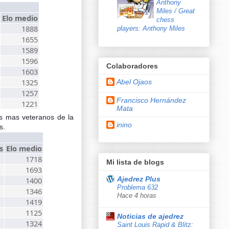
Anthony
Miles / Great
Elo medio
chess
1888
players: Anthony Miles
1655
1589
1596
Colaboradores
1603
1325
Abel Ojaos
1257
Francisco Hernández
1221
Mata
s mas veteranos de la
inino
s.
s
Elo medio
1718
Mi lista de blogs
1693
Ajedrez Plus
1400
Problema 632
1346
Hace 4 horas
1419
1125
Noticias de ajedrez
1324
Saint Louis Rapid & Blitz: