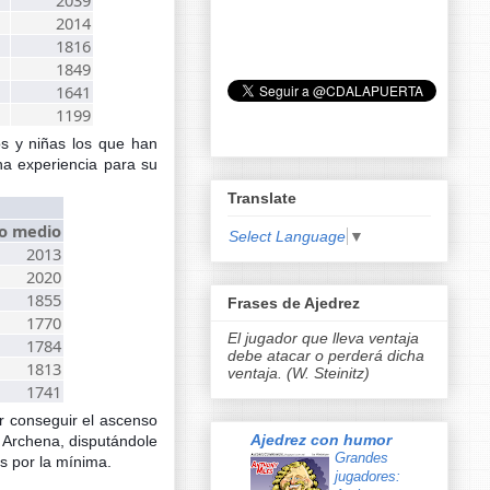
2014
1816
1849
1641
1199
os y niñas los que han
ha experiencia para su
Translate
lo medio
Select Language
▼
2013
2020
1855
Frases de Ajedrez
1770
El jugador que lleva ventaja
1784
debe atacar o perderá dicha
1813
ventaja. (W. Steinitz)
1741
or conseguir el ascenso
Ajedrez con humor
 Archena, disputándole
Grandes
s por la mínima.
jugadores: