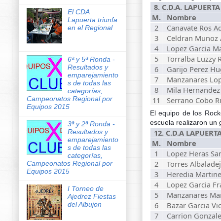
8. C.D.A. LAPUERTA "
El CDA
M.
Nombre
Lapuerta triunfa
2
Canavate Ros A
en el Regional
3
Celdran Munoz A
4
Lopez Garcia Ma
5
Torralba Luzzy 
6ª y 5ª Ronda -
Resultados y
6
Garijo Perez H
emparejamiento
7
Manzanares Lop
s de todas las
8
Mila Hernandez
categorías,
Campeonatos Regional por
11
Serrano Cobo 
Equipos 2015
El equipo de los Roc
escuela realizaron un 
3ª y 2ª Ronda -
12. C.D.A LAPUERTA 
Resultados y
emparejamiento
M.
Nombre
s de todas las
1
Lopez Heras Sa
categorías,
2
Torres Albalade
Campeonatos Regional por
Equipos 2015
3
Heredia Martine
4
Lopez Garcia Fr
I Torneo de
5
Manzanares Mart
Ajedrez Fiestas
6
Bazar Garcia Vi
del Albujon
7
Carrion Gonzale